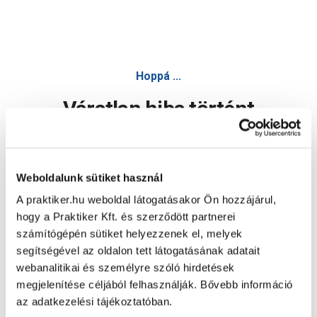
Hoppá ...
Váratlan hiba történt
Dolgozunk a hiba javításán. Egy kis türelmet kérünk.
Weboldalunk sütiket használ
A praktiker.hu weboldal látogatásakor Ön hozzájárul,
Oldal újratöltése
hogy a Praktiker Kft. és szerződött partnerei
számítógépén sütiket helyezzenek el, melyek
segítségével az oldalon tett látogatásának adatait
webanalitikai és személyre szóló hirdetések
megjelenítése céljából felhasználják. Bővebb információ
az adatkezelési tájékoztatóban.