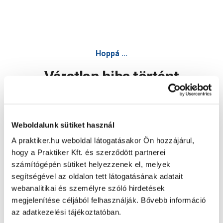
Hoppá ...
Váratlan hiba történt
Dolgozunk a hiba javításán. Egy kis türelmet kérünk.
Weboldalunk sütiket használ
A praktiker.hu weboldal látogatásakor Ön hozzájárul,
Oldal újratöltése
hogy a Praktiker Kft. és szerződött partnerei
számítógépén sütiket helyezzenek el, melyek
segítségével az oldalon tett látogatásának adatait
webanalitikai és személyre szóló hirdetések
megjelenítése céljából felhasználják. Bővebb információ
az adatkezelési tájékoztatóban.