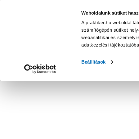
Weboldalunk sütiket hasz
A praktiker.hu weboldal lá
számítógépén sütiket helye
webanalitikai és személyre
adatkezelési tájékoztatób
Beállítások