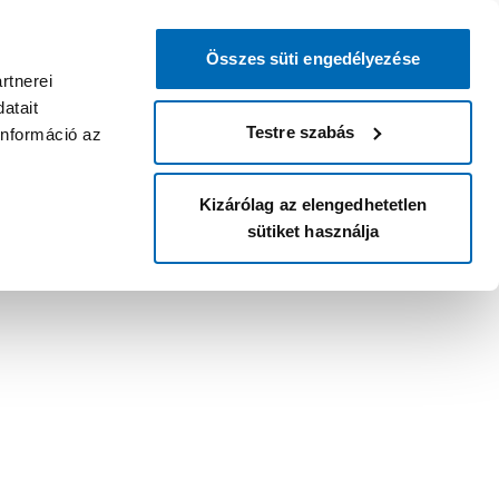
Összes süti engedélyezése
rtnerei
atait
Testre szabás
információ az
Kizárólag az elengedhetetlen
sütiket használja