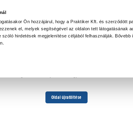
nál
togatásakor Ön hozzájárul, hogy a Praktiker Kft. és szerződött pa
zzenek el, melyek segítségével az oldalon tett látogatásának ad
 szóló hirdetések megjelenítése céljából felhasználják. Bővebb 
Hoppá ...
an.
Váratlan hiba történt
Dolgozunk a hiba javításán. Egy kis türelmet kérünk.
Oldal újratöltése