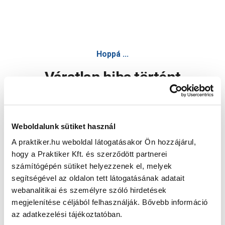
Hoppá ...
Váratlan hiba történt
Dolgozunk a hiba javításán. Egy kis türelmet kérünk.
Weboldalunk sütiket használ
A praktiker.hu weboldal látogatásakor Ön hozzájárul,
Oldal újratöltése
hogy a Praktiker Kft. és szerződött partnerei
számítógépén sütiket helyezzenek el, melyek
segítségével az oldalon tett látogatásának adatait
webanalitikai és személyre szóló hirdetések
megjelenítése céljából felhasználják. Bővebb információ
az adatkezelési tájékoztatóban.