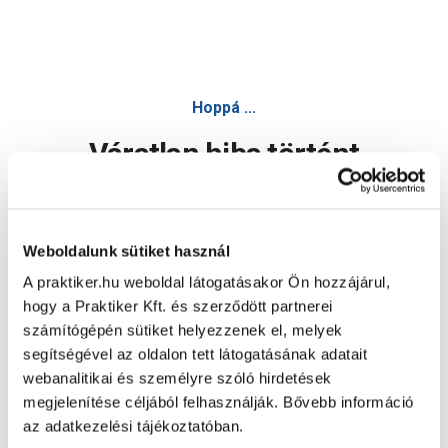
Hoppá ...
Váratlan hiba történt
Dolgozunk a hiba javításán. Egy kis türelmet kérünk.
Weboldalunk sütiket használ
A praktiker.hu weboldal látogatásakor Ön hozzájárul,
Oldal újratöltése
hogy a Praktiker Kft. és szerződött partnerei
számítógépén sütiket helyezzenek el, melyek
segítségével az oldalon tett látogatásának adatait
webanalitikai és személyre szóló hirdetések
megjelenítése céljából felhasználják. Bővebb információ
az adatkezelési tájékoztatóban.