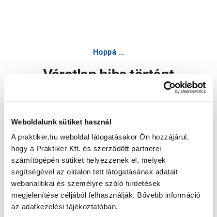
Hoppá ...
Váratlan hiba történt
Dolgozunk a hiba javításán. Egy kis türelmet kérünk.
Weboldalunk sütiket használ
A praktiker.hu weboldal látogatásakor Ön hozzájárul,
Oldal újratöltése
hogy a Praktiker Kft. és szerződött partnerei
számítógépén sütiket helyezzenek el, melyek
segítségével az oldalon tett látogatásának adatait
webanalitikai és személyre szóló hirdetések
megjelenítése céljából felhasználják. Bővebb információ
az adatkezelési tájékoztatóban.