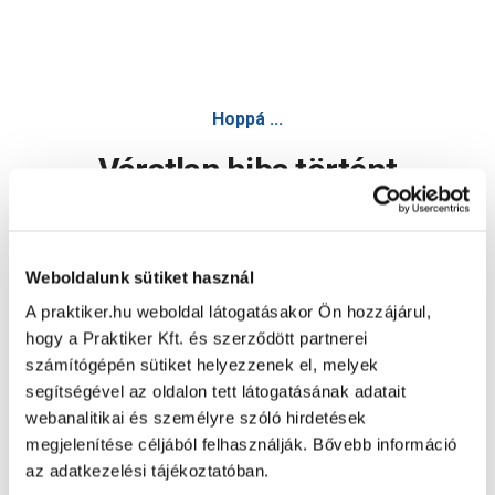
Hoppá ...
Váratlan hiba történt
Dolgozunk a hiba javításán. Egy kis türelmet kérünk.
Weboldalunk sütiket használ
A praktiker.hu weboldal látogatásakor Ön hozzájárul,
Oldal újratöltése
hogy a Praktiker Kft. és szerződött partnerei
számítógépén sütiket helyezzenek el, melyek
segítségével az oldalon tett látogatásának adatait
webanalitikai és személyre szóló hirdetések
megjelenítése céljából felhasználják. Bővebb információ
az adatkezelési tájékoztatóban.