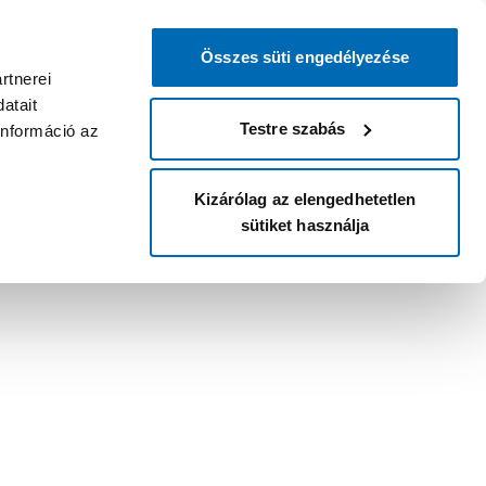
Összes süti engedélyezése
rtnerei
atait
Testre szabás
információ az
Kizárólag az elengedhetetlen
sütiket használja