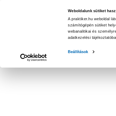
Weboldalunk sütiket hasz
A praktiker.hu weboldal lá
számítógépén sütiket helye
webanalitikai és személyre
adatkezelési tájékoztatób
Beállítások