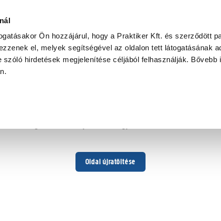
nál
togatásakor Ön hozzájárul, hogy a Praktiker Kft. és szerződött pa
zzenek el, melyek segítségével az oldalon tett látogatásának ad
 szóló hirdetések megjelenítése céljából felhasználják. Bővebb 
Hoppá ...
an.
Váratlan hiba történt
Dolgozunk a hiba javításán. Egy kis türelmet kérünk.
Oldal újratöltése