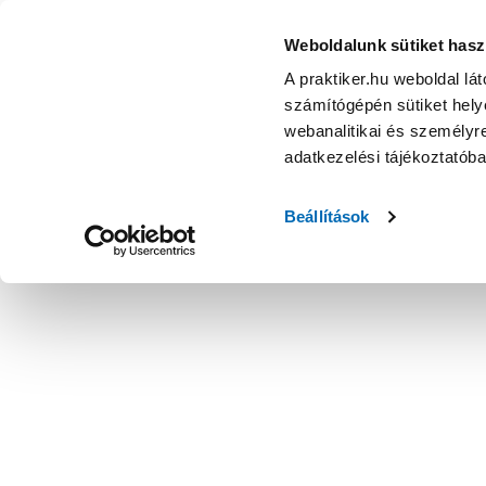
Weboldalunk sütiket hasz
A praktiker.hu weboldal lá
számítógépén sütiket helye
webanalitikai és személyre
adatkezelési tájékoztatób
Beállítások