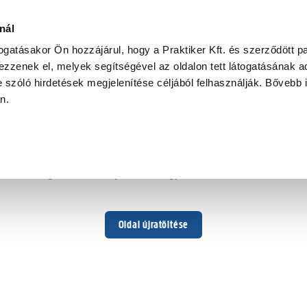
nál
togatásakor Ön hozzájárul, hogy a Praktiker Kft. és szerződött pa
zzenek el, melyek segítségével az oldalon tett látogatásának ad
 szóló hirdetések megjelenítése céljából felhasználják. Bővebb 
Hoppá ...
an.
Váratlan hiba történt
Dolgozunk a hiba javításán. Egy kis türelmet kérünk.
Oldal újratöltése