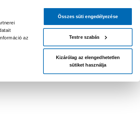
Összes süti engedélyezése
rtnerei
atait
Testre szabás
információ az
Kizárólag az elengedhetetlen
sütiket használja