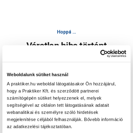
Hoppá ...
Váratlan hiba történt
Dolgozunk a hiba javításán. Egy kis türelmet kérünk.
Weboldalunk sütiket használ
A praktiker.hu weboldal látogatásakor Ön hozzájárul,
Oldal újratöltése
hogy a Praktiker Kft. és szerződött partnerei
számítógépén sütiket helyezzenek el, melyek
segítségével az oldalon tett látogatásának adatait
webanalitikai és személyre szóló hirdetések
megjelenítése céljából felhasználják. Bővebb információ
az adatkezelési tájékoztatóban.