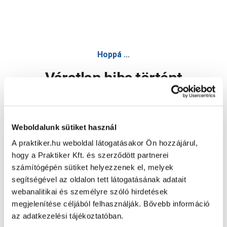
Hoppá ...
Váratlan hiba történt
Dolgozunk a hiba javításán. Egy kis türelmet kérünk.
Weboldalunk sütiket használ
A praktiker.hu weboldal látogatásakor Ön hozzájárul,
Oldal újratöltése
hogy a Praktiker Kft. és szerződött partnerei
számítógépén sütiket helyezzenek el, melyek
segítségével az oldalon tett látogatásának adatait
webanalitikai és személyre szóló hirdetések
megjelenítése céljából felhasználják. Bővebb információ
az adatkezelési tájékoztatóban.