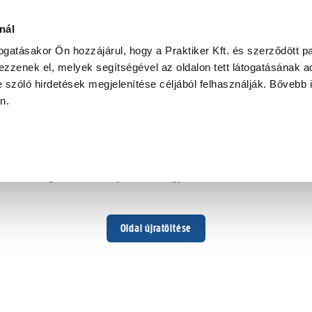
nál
togatásakor Ön hozzájárul, hogy a Praktiker Kft. és szerződött pa
zzenek el, melyek segítségével az oldalon tett látogatásának ad
 szóló hirdetések megjelenítése céljából felhasználják. Bővebb 
Hoppá ...
an.
Váratlan hiba történt
Dolgozunk a hiba javításán. Egy kis türelmet kérünk.
Oldal újratöltése