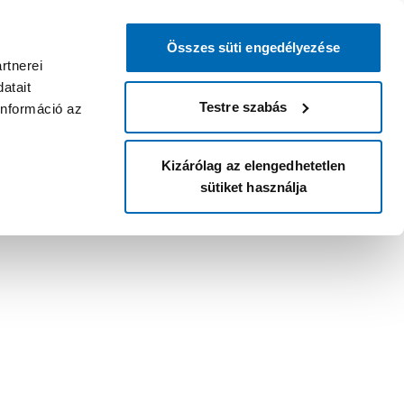
Összes süti engedélyezése
rtnerei
atait
Testre szabás
információ az
Kizárólag az elengedhetetlen
sütiket használja