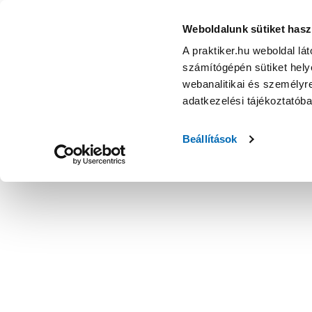
Weboldalunk sütiket hasz
A praktiker.hu weboldal lá
számítógépén sütiket helye
webanalitikai és személyre
adatkezelési tájékoztatób
Beállítások