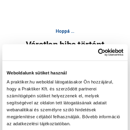
Hoppá ...
Váratlan hiba történt
Dolgozunk a hiba javításán. Egy kis türelmet kérünk.
Weboldalunk sütiket használ
A praktiker.hu weboldal látogatásakor Ön hozzájárul,
Oldal újratöltése
hogy a Praktiker Kft. és szerződött partnerei
számítógépén sütiket helyezzenek el, melyek
segítségével az oldalon tett látogatásának adatait
webanalitikai és személyre szóló hirdetések
megjelenítése céljából felhasználják. Bővebb információ
az adatkezelési tájékoztatóban.