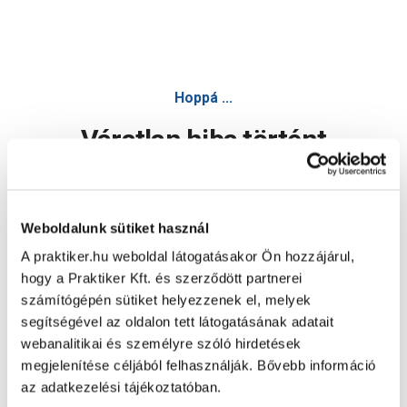
Hoppá ...
Váratlan hiba történt
Dolgozunk a hiba javításán. Egy kis türelmet kérünk.
Weboldalunk sütiket használ
A praktiker.hu weboldal látogatásakor Ön hozzájárul,
Oldal újratöltése
hogy a Praktiker Kft. és szerződött partnerei
számítógépén sütiket helyezzenek el, melyek
segítségével az oldalon tett látogatásának adatait
webanalitikai és személyre szóló hirdetések
megjelenítése céljából felhasználják. Bővebb információ
az adatkezelési tájékoztatóban.