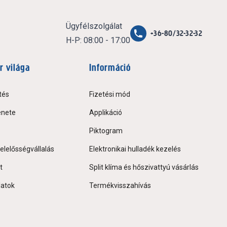
Ügyfélszolgálat
+36-80/32-32-32
H-P: 08:00 - 17:00
r világa
Információ
tés
Fizetési mód
énete
Applikáció
Piktogram
elelősségvállalás
Elektronikai hulladék kezelés
t
Split klíma és hőszivattyú vásárlás
latok
Termékvisszahívás