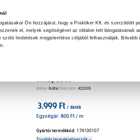
Ke
nál
togatásakor Ön hozzájárul, hogy a Praktiker Kft. és szerződött pa
zzenek el, melyek segítségével az oldalon tett látogatásának ad
Praktiker Professional
Szakiajánló
Ügyintézés és Információ
 szóló hirdetések megjelenítése céljából felhasználják. Bővebb 
an.
egészítő
bolta lágy szegélyléc 50x5000
öntapadós
Márka
:
Bolta
|
Cikkszám
:
422035
3.999 Ft
/ darab
Egységár:
800 Ft
/ m
Gyártói termékkód
:
174100107
További termékjellemzők