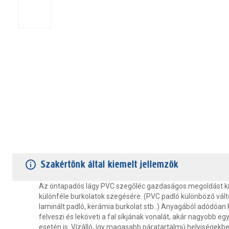
TERMÉKJELLEMZŐK
VÁSÁRLÓI VÉLEMÉNYEK
JÓTÁLLÁS
Szakértőnk által kiemelt jellemzők
Az öntapadós lágy PVC szegőléc gazdaságos megoldást kí
különféle burkolatok szegésére. (PVC padló különböző vált
laminált padló, kerámia burkolat stb..) Anyagából adódóan
felveszi és leköveti a fal síkjának vonalát, akár nagyobb e
esetén is. Vízálló, így magasabb páratartalmú helyiségekben 