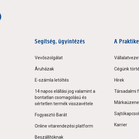
Segítség, ügyintézés
A Praktike
Vevőszolgálat
Vállalatveze
Áruházak
Cégünk tört
E-számla letöltés
Hírek
14 napos elállási jog valamint a
Társadalmi f
bontatlan csomagolású és
Márkaüzene
sértetlen termék visszavétele
Sajtókapcso
Fogyasztó Barát
Karrier
Online vitarendezési platform
Beszállítóknak