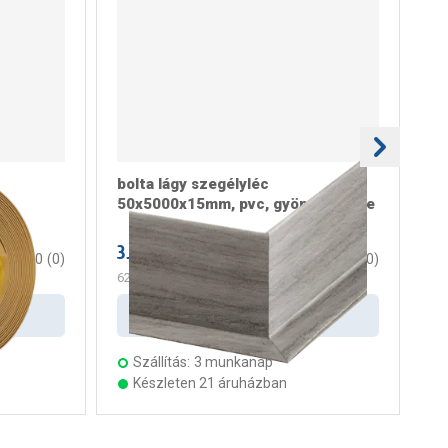
bolta lágy szegélyléc
Tö
50x5000x15mm, pvc, gyöngyszürke
lá
3.099 Ft
3.
/ darab
0
(
0
)
0
(
0
)
620 Ft
/ m
62
Kosárba
Szállítás:
3 munkanap
Készleten 21 áruházban