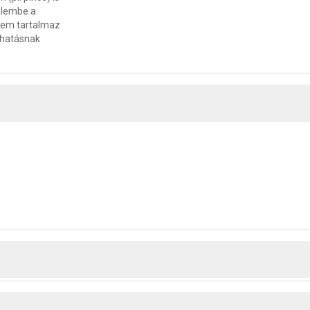
elembe a
 nem tartalmaz
 hatásnak