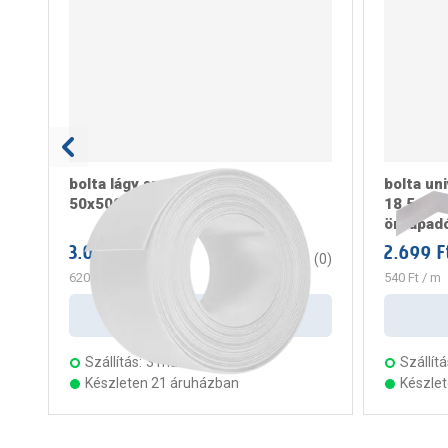
bolta lágy szegélyléc
bolta uni
50x5000x15mm, pvc, fehér
18,5x500
öntapad
3.099 Ft
2.699 F
/ darab
0
(
0
)
620 Ft
/ m
540 Ft
/ m
Kosárba
Szállítás:
3 munkanap
Szállítá
Készleten 21 áruházban
Készle