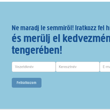
Ne maradj le semmiről! Iratkozz fel h
és merülj el kedvezmé
tengerében!
Feliratkozom