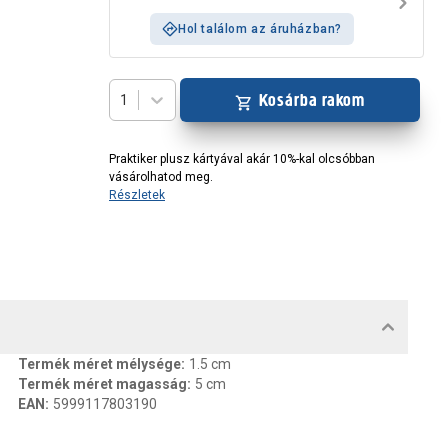
Hol találom az áruházban?
Kosárba rakom
1
Praktiker plusz kártyával akár 10%-kal olcsóbban
vásárolhatod meg.
Részletek
MENTUMOK, FELELŐS SZEMÉLY
Termék méret mélysége
:
1.5 cm
Termék méret magasság
:
5 cm
EAN
:
5999117803190