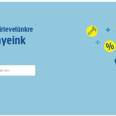
írlevelünkre
nyeink