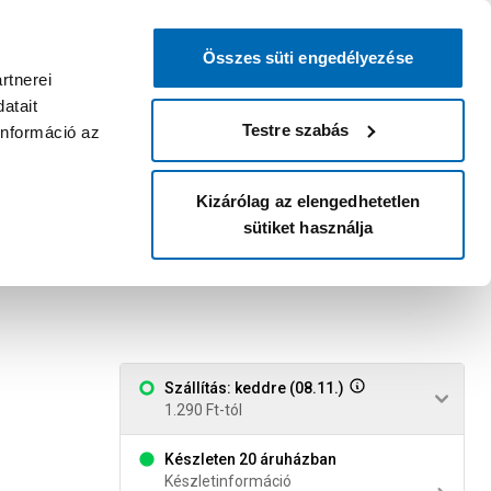
0
0
dvenc áruházam
:
Miért érdemes
Kérlek válassz
bejelentkezni?
Összes süti engedélyezése
Belépés
Listáim
Kosár
rtnerei
atait
Legyél Praktiker Plusz tag!
Áruházak és szolgáltatások
Karrier
Testre szabás
információ az
Kizárólag az elengedhetetlen
sütiket használja
x15mm, pvc, szürke,
Szállítás: keddre (08.11.)
1.290 Ft-tól
Készleten 20 áruházban
Készletinformáció