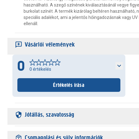
használható. A szegő színének kiválasztásánál vegye figy
burkolat színét. A termék kizárólag beltéren használható,
speciális adalékot, ami a jelentős hőingadozásnak vagy UV
ellenáll.
Vásárlói vélemények
0
0
értékelés
Értékelés írása
Jótállás, szavatosság
Csomagolási és súly információk