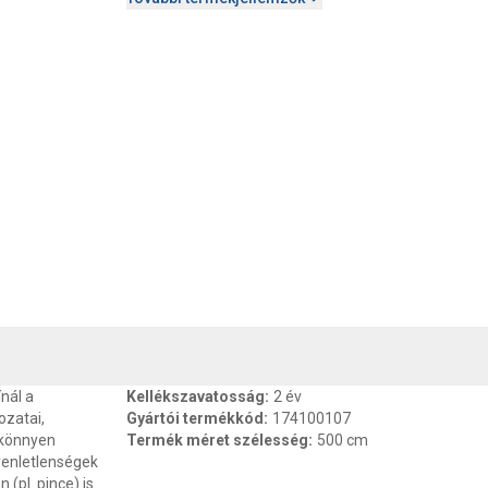
, SZAVATOSSÁG
CSOMAGOLÁSI ÉS SÚLY INFORMÁCIÓK
DOKU
nál a
Kellékszavatosság
:
2 év
ozatai,
Gyártói termékkód
:
174100107
 könnyen
Termék méret szélesség
:
500 cm
gyenletlenségek
(pl. pince) is