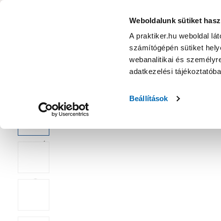
KATEGÓRIÁK
Weboldalunk sütiket hasz
A praktiker.hu weboldal lá
számítógépén sütiket helye
Ajánlatok
Márkanagykövet
Nyereményjáték
webanalitikai és személyre
adatkezelési tájékoztatób
Kezdőoldal
Építés, felújítás
Padlóburkolat
Lerakószett, ki
Beállítások