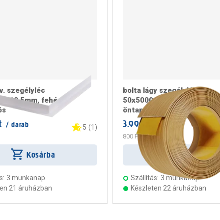
v. szegélyléc
bolta lágy szegélyléc
0x18,5mm, fehér,
50x5000x15mm, pvc tölgy,
ós
öntapadós
t
3.999 Ft
/ darab
/ darab
5
(
1
)
800 Ft
/ m
Kosárba
Kosárba
s:
3 munkanap
Szállítás:
3 munkanap
ten 21 áruházban
Készleten 22 áruházban