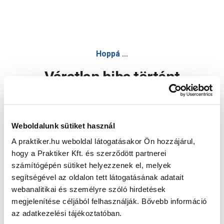
Hoppá ...
Váratlan hiba történt
Dolgozunk a hiba javításán. Egy kis türelmet kérünk.
Weboldalunk sütiket használ
A praktiker.hu weboldal látogatásakor Ön hozzájárul,
Oldal újratöltése
hogy a Praktiker Kft. és szerződött partnerei
számítógépén sütiket helyezzenek el, melyek
segítségével az oldalon tett látogatásának adatait
webanalitikai és személyre szóló hirdetések
megjelenítése céljából felhasználják. Bővebb információ
az adatkezelési tájékoztatóban.