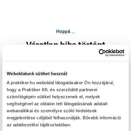
Hoppá ...
Váratlan hiba történt
Dolgozunk a hiba javításán. Egy kis türelmet kérünk.
Weboldalunk sütiket használ
A praktiker.hu weboldal látogatásakor Ön hozzájárul,
Oldal újratöltése
hogy a Praktiker Kft. és szerződött partnerei
számítógépén sütiket helyezzenek el, melyek
segítségével az oldalon tett látogatásának adatait
webanalitikai és személyre szóló hirdetések
megjelenítése céljából felhasználják. Bővebb információ
az adatkezelési tájékoztatóban.