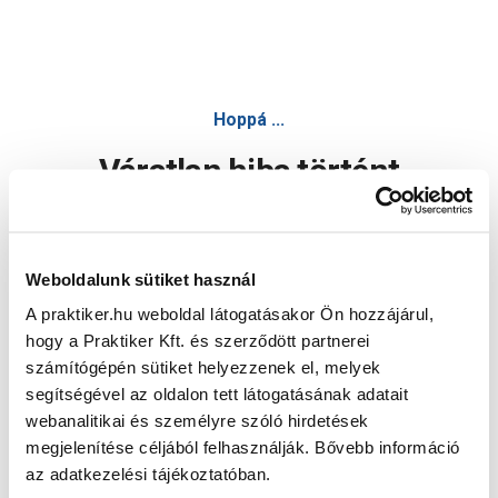
Hoppá ...
Váratlan hiba történt
Dolgozunk a hiba javításán. Egy kis türelmet kérünk.
Weboldalunk sütiket használ
A praktiker.hu weboldal látogatásakor Ön hozzájárul,
Oldal újratöltése
hogy a Praktiker Kft. és szerződött partnerei
számítógépén sütiket helyezzenek el, melyek
segítségével az oldalon tett látogatásának adatait
webanalitikai és személyre szóló hirdetések
megjelenítése céljából felhasználják. Bővebb információ
az adatkezelési tájékoztatóban.