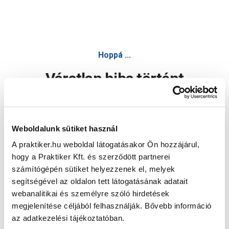
Hoppá ...
Váratlan hiba történt
Dolgozunk a hiba javításán. Egy kis türelmet kérünk.
Weboldalunk sütiket használ
A praktiker.hu weboldal látogatásakor Ön hozzájárul,
Oldal újratöltése
hogy a Praktiker Kft. és szerződött partnerei
számítógépén sütiket helyezzenek el, melyek
segítségével az oldalon tett látogatásának adatait
webanalitikai és személyre szóló hirdetések
megjelenítése céljából felhasználják. Bővebb információ
az adatkezelési tájékoztatóban.