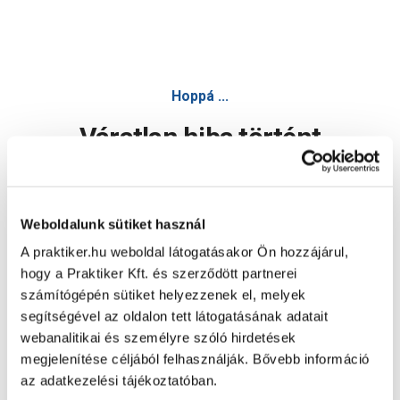
Hoppá ...
Váratlan hiba történt
Dolgozunk a hiba javításán. Egy kis türelmet kérünk.
Weboldalunk sütiket használ
A praktiker.hu weboldal látogatásakor Ön hozzájárul,
Oldal újratöltése
hogy a Praktiker Kft. és szerződött partnerei
számítógépén sütiket helyezzenek el, melyek
segítségével az oldalon tett látogatásának adatait
webanalitikai és személyre szóló hirdetések
megjelenítése céljából felhasználják. Bővebb információ
az adatkezelési tájékoztatóban.