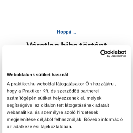
Hoppá ...
Váratlan hiba történt
Dolgozunk a hiba javításán. Egy kis türelmet kérünk.
Weboldalunk sütiket használ
A praktiker.hu weboldal látogatásakor Ön hozzájárul,
Oldal újratöltése
hogy a Praktiker Kft. és szerződött partnerei
számítógépén sütiket helyezzenek el, melyek
segítségével az oldalon tett látogatásának adatait
webanalitikai és személyre szóló hirdetések
megjelenítése céljából felhasználják. Bővebb információ
az adatkezelési tájékoztatóban.