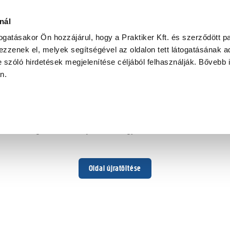
nál
togatásakor Ön hozzájárul, hogy a Praktiker Kft. és szerződött pa
zzenek el, melyek segítségével az oldalon tett látogatásának ad
 szóló hirdetések megjelenítése céljából felhasználják. Bővebb 
Hoppá ...
an.
Váratlan hiba történt
Dolgozunk a hiba javításán. Egy kis türelmet kérünk.
Oldal újratöltése