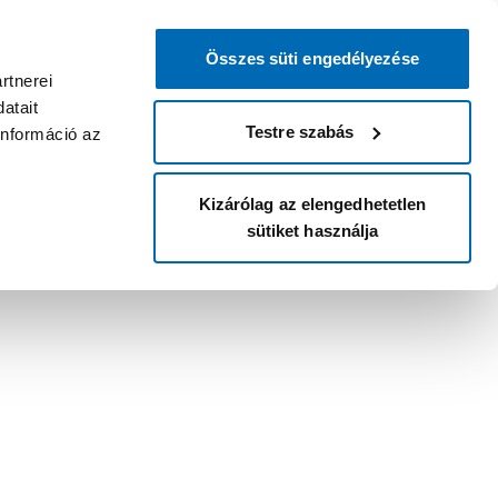
Összes süti engedélyezése
rtnerei
atait
Testre szabás
információ az
Kizárólag az elengedhetetlen
sütiket használja