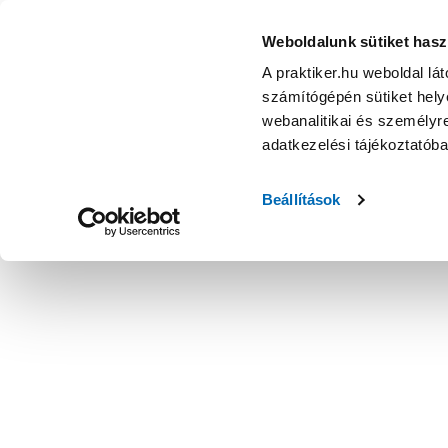
Weboldalunk sütiket hasz
A praktiker.hu weboldal lá
számítógépén sütiket helye
webanalitikai és személyre
adatkezelési tájékoztatób
Beállítások