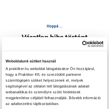
Hoppá ...
Váratlan hiba történt
Dolgozunk a hiba javításán. Egy kis türelmet kérünk.
Weboldalunk sütiket használ
A praktiker.hu weboldal látogatásakor Ön hozzájárul,
Oldal újratöltése
hogy a Praktiker Kft. és szerződött partnerei
számítógépén sütiket helyezzenek el, melyek
segítségével az oldalon tett látogatásának adatait
webanalitikai és személyre szóló hirdetések
megjelenítése céljából felhasználják. Bővebb információ
az adatkezelési tájékoztatóban.