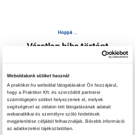
Hoppá ...
Váratlan hiba történt
Dolgozunk a hiba javításán. Egy kis türelmet kérünk.
Weboldalunk sütiket használ
A praktiker.hu weboldal látogatásakor Ön hozzájárul,
Oldal újratöltése
hogy a Praktiker Kft. és szerződött partnerei
számítógépén sütiket helyezzenek el, melyek
segítségével az oldalon tett látogatásának adatait
webanalitikai és személyre szóló hirdetések
megjelenítése céljából felhasználják. Bővebb információ
az adatkezelési tájékoztatóban.