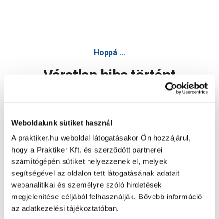
Hoppá ...
Váratlan hiba történt
Dolgozunk a hiba javításán. Egy kis türelmet kérünk.
Weboldalunk sütiket használ
A praktiker.hu weboldal látogatásakor Ön hozzájárul,
Oldal újratöltése
hogy a Praktiker Kft. és szerződött partnerei
számítógépén sütiket helyezzenek el, melyek
segítségével az oldalon tett látogatásának adatait
webanalitikai és személyre szóló hirdetések
megjelenítése céljából felhasználják. Bővebb információ
az adatkezelési tájékoztatóban.