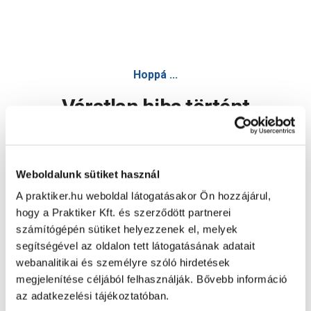
Hoppá ...
Váratlan hiba történt
Dolgozunk a hiba javításán. Egy kis türelmet kérünk.
Weboldalunk sütiket használ
A praktiker.hu weboldal látogatásakor Ön hozzájárul,
Oldal újratöltése
hogy a Praktiker Kft. és szerződött partnerei
számítógépén sütiket helyezzenek el, melyek
segítségével az oldalon tett látogatásának adatait
webanalitikai és személyre szóló hirdetések
megjelenítése céljából felhasználják. Bővebb információ
az adatkezelési tájékoztatóban.