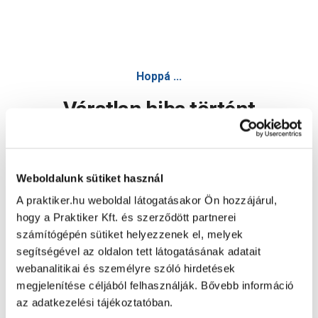
Hoppá ...
Váratlan hiba történt
Dolgozunk a hiba javításán. Egy kis türelmet kérünk.
Weboldalunk sütiket használ
A praktiker.hu weboldal látogatásakor Ön hozzájárul,
Oldal újratöltése
hogy a Praktiker Kft. és szerződött partnerei
számítógépén sütiket helyezzenek el, melyek
segítségével az oldalon tett látogatásának adatait
webanalitikai és személyre szóló hirdetések
megjelenítése céljából felhasználják. Bővebb információ
az adatkezelési tájékoztatóban.