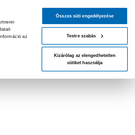
Összes süti engedélyezése
rtnerei
atait
Testre szabás
információ az
Kizárólag az elengedhetetlen
sütiket használja