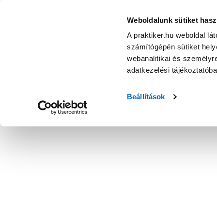
Weboldalunk sütiket hasz
A praktiker.hu weboldal lá
számítógépén sütiket helye
webanalitikai és személyre
adatkezelési tájékoztatób
Beállítások