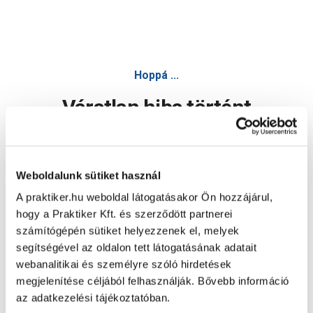
Hoppá ...
Váratlan hiba történt
Dolgozunk a hiba javításán. Egy kis türelmet kérünk.
Weboldalunk sütiket használ
A praktiker.hu weboldal látogatásakor Ön hozzájárul,
Oldal újratöltése
hogy a Praktiker Kft. és szerződött partnerei
számítógépén sütiket helyezzenek el, melyek
segítségével az oldalon tett látogatásának adatait
webanalitikai és személyre szóló hirdetések
megjelenítése céljából felhasználják. Bővebb információ
az adatkezelési tájékoztatóban.