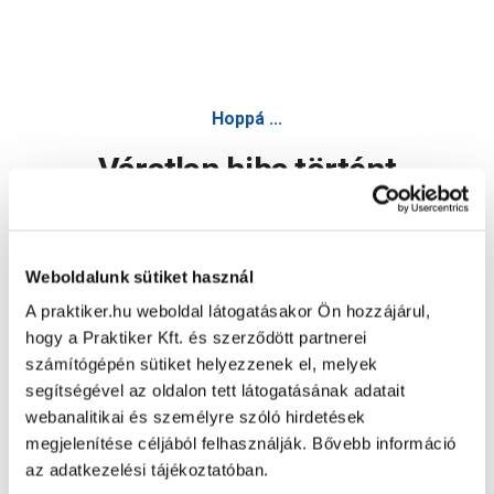
Hoppá ...
Váratlan hiba történt
Dolgozunk a hiba javításán. Egy kis türelmet kérünk.
Weboldalunk sütiket használ
A praktiker.hu weboldal látogatásakor Ön hozzájárul,
Oldal újratöltése
hogy a Praktiker Kft. és szerződött partnerei
számítógépén sütiket helyezzenek el, melyek
segítségével az oldalon tett látogatásának adatait
webanalitikai és személyre szóló hirdetések
megjelenítése céljából felhasználják. Bővebb információ
az adatkezelési tájékoztatóban.