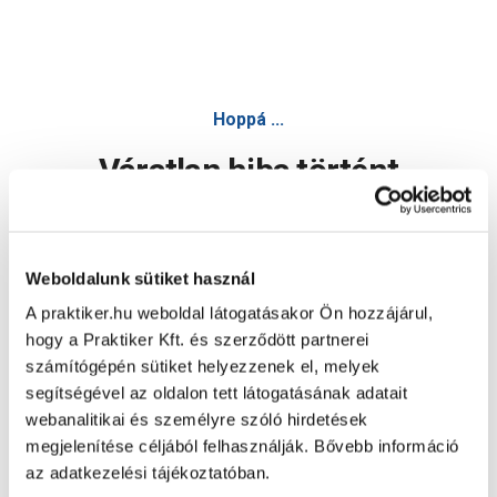
Hoppá ...
Váratlan hiba történt
Dolgozunk a hiba javításán. Egy kis türelmet kérünk.
Weboldalunk sütiket használ
A praktiker.hu weboldal látogatásakor Ön hozzájárul,
Oldal újratöltése
hogy a Praktiker Kft. és szerződött partnerei
számítógépén sütiket helyezzenek el, melyek
segítségével az oldalon tett látogatásának adatait
webanalitikai és személyre szóló hirdetések
megjelenítése céljából felhasználják. Bővebb információ
az adatkezelési tájékoztatóban.