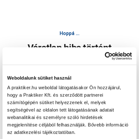
Hoppá ...
Váratlan hiba történt
Dolgozunk a hiba javításán. Egy kis türelmet kérünk.
Weboldalunk sütiket használ
A praktiker.hu weboldal látogatásakor Ön hozzájárul,
Oldal újratöltése
hogy a Praktiker Kft. és szerződött partnerei
számítógépén sütiket helyezzenek el, melyek
segítségével az oldalon tett látogatásának adatait
webanalitikai és személyre szóló hirdetések
megjelenítése céljából felhasználják. Bővebb információ
az adatkezelési tájékoztatóban.