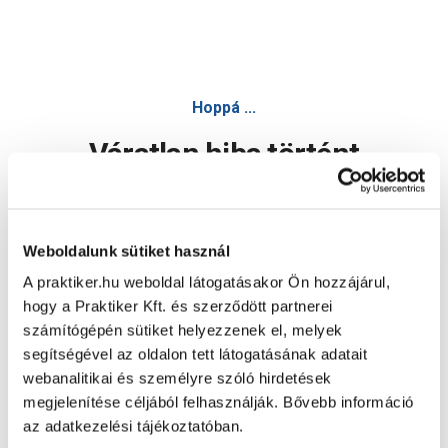
Roppantós eloxált alumínium profil 32mmx0,9m ezüst
Hoppá ...
Váratlan hiba történt
Dolgozunk a hiba javításán. Egy kis türelmet kérünk.
Weboldalunk sütiket használ
A praktiker.hu weboldal látogatásakor Ön hozzájárul,
Oldal újratöltése
hogy a Praktiker Kft. és szerződött partnerei
számítógépén sütiket helyezzenek el, melyek
segítségével az oldalon tett látogatásának adatait
webanalitikai és személyre szóló hirdetések
megjelenítése céljából felhasználják. Bővebb információ
az adatkezelési tájékoztatóban.