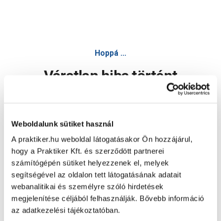
Hoppá ...
Váratlan hiba történt
Dolgozunk a hiba javításán. Egy kis türelmet kérünk.
Weboldalunk sütiket használ
A praktiker.hu weboldal látogatásakor Ön hozzájárul,
Oldal újratöltése
hogy a Praktiker Kft. és szerződött partnerei
számítógépén sütiket helyezzenek el, melyek
segítségével az oldalon tett látogatásának adatait
webanalitikai és személyre szóló hirdetések
megjelenítése céljából felhasználják. Bővebb információ
az adatkezelési tájékoztatóban.