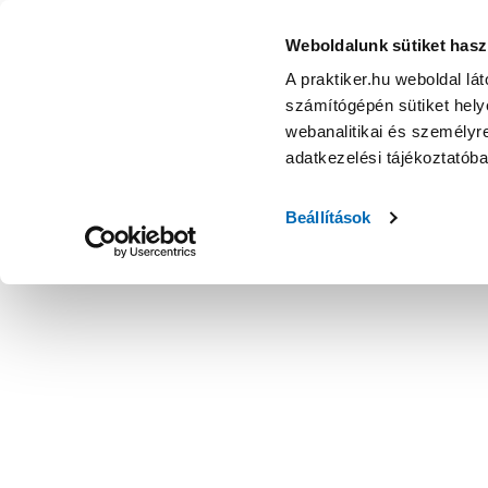
átmeneti profil szálcsiszolt 0,93m öntapadós titán
Weboldalunk sütiket hasz
A praktiker.hu weboldal lá
számítógépén sütiket helye
webanalitikai és személyre
adatkezelési tájékoztatób
Beállítások