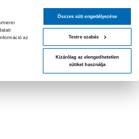
Összes süti engedélyezése
rtnerei
atait
Testre szabás
információ az
Kizárólag az elengedhetetlen
sütiket használja