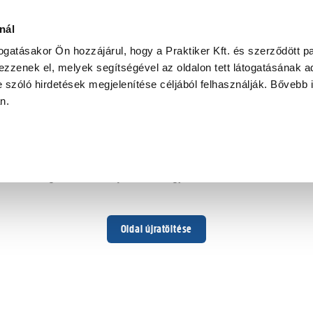
nál
togatásakor Ön hozzájárul, hogy a Praktiker Kft. és szerződött pa
zzenek el, melyek segítségével az oldalon tett látogatásának ad
 szóló hirdetések megjelenítése céljából felhasználják. Bővebb 
Hoppá ...
an.
Váratlan hiba történt
Dolgozunk a hiba javításán. Egy kis türelmet kérünk.
Oldal újratöltése