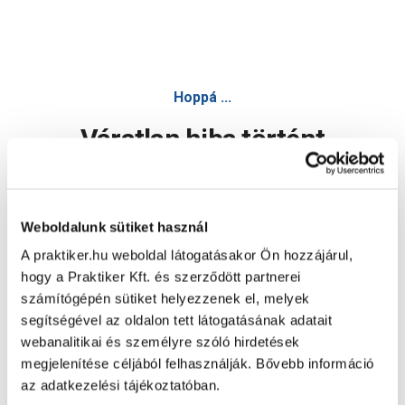
átmeneti profil 0,93m öntapadós pro20 szálcsiszolt ezüst
Hoppá ...
Váratlan hiba történt
Dolgozunk a hiba javításán. Egy kis türelmet kérünk.
Weboldalunk sütiket használ
A praktiker.hu weboldal látogatásakor Ön hozzájárul,
Oldal újratöltése
hogy a Praktiker Kft. és szerződött partnerei
számítógépén sütiket helyezzenek el, melyek
segítségével az oldalon tett látogatásának adatait
webanalitikai és személyre szóló hirdetések
megjelenítése céljából felhasználják. Bővebb információ
az adatkezelési tájékoztatóban.