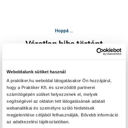
Hoppá ...
Váratlan hiba történt
Dolgozunk a hiba javításán. Egy kis türelmet kérünk.
Weboldalunk sütiket használ
A praktiker.hu weboldal látogatásakor Ön hozzájárul,
Oldal újratöltése
hogy a Praktiker Kft. és szerződött partnerei
számítógépén sütiket helyezzenek el, melyek
segítségével az oldalon tett látogatásának adatait
webanalitikai és személyre szóló hirdetések
megjelenítése céljából felhasználják. Bővebb információ
az adatkezelési tájékoztatóban.