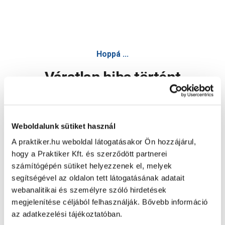
Hoppá ...
Váratlan hiba történt
Dolgozunk a hiba javításán. Egy kis türelmet kérünk.
Weboldalunk sütiket használ
A praktiker.hu weboldal látogatásakor Ön hozzájárul,
Oldal újratöltése
hogy a Praktiker Kft. és szerződött partnerei
számítógépén sütiket helyezzenek el, melyek
segítségével az oldalon tett látogatásának adatait
webanalitikai és személyre szóló hirdetések
megjelenítése céljából felhasználják. Bővebb információ
az adatkezelési tájékoztatóban.