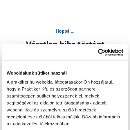
Hoppá ...
Váratlan hiba történt
Dolgozunk a hiba javításán. Egy kis türelmet kérünk.
Weboldalunk sütiket használ
A praktiker.hu weboldal látogatásakor Ön hozzájárul,
Oldal újratöltése
hogy a Praktiker Kft. és szerződött partnerei
számítógépén sütiket helyezzenek el, melyek
segítségével az oldalon tett látogatásának adatait
webanalitikai és személyre szóló hirdetések
megjelenítése céljából felhasználják. Bővebb információ
az adatkezelési tájékoztatóban.