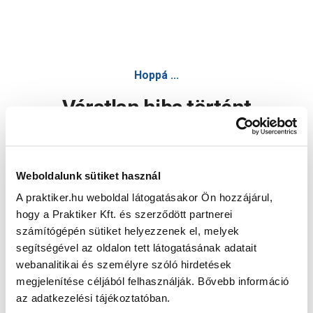
Hoppá ...
Váratlan hiba történt
Dolgozunk a hiba javításán. Egy kis türelmet kérünk.
Weboldalunk sütiket használ
A praktiker.hu weboldal látogatásakor Ön hozzájárul,
Oldal újratöltése
hogy a Praktiker Kft. és szerződött partnerei
számítógépén sütiket helyezzenek el, melyek
segítségével az oldalon tett látogatásának adatait
webanalitikai és személyre szóló hirdetések
megjelenítése céljából felhasználják. Bővebb információ
az adatkezelési tájékoztatóban.