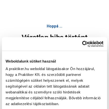
Hoppá ...
Váratlan hiba történt
Dolgozunk a hiba javításán. Egy kis türelmet kérünk.
Weboldalunk sütiket használ
A praktiker.hu weboldal látogatásakor Ön hozzájárul,
Oldal újratöltése
hogy a Praktiker Kft. és szerződött partnerei
számítógépén sütiket helyezzenek el, melyek
segítségével az oldalon tett látogatásának adatait
webanalitikai és személyre szóló hirdetések
megjelenítése céljából felhasználják. Bővebb információ
az adatkezelési tájékoztatóban.