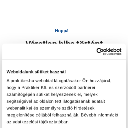
Hoppá ...
Váratlan hiba történt
Dolgozunk a hiba javításán. Egy kis türelmet kérünk.
Weboldalunk sütiket használ
A praktiker.hu weboldal látogatásakor Ön hozzájárul,
Oldal újratöltése
hogy a Praktiker Kft. és szerződött partnerei
számítógépén sütiket helyezzenek el, melyek
segítségével az oldalon tett látogatásának adatait
webanalitikai és személyre szóló hirdetések
megjelenítése céljából felhasználják. Bővebb információ
az adatkezelési tájékoztatóban.