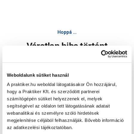
Hoppá ...
Váratlan hiba történt
Dolgozunk a hiba javításán. Egy kis türelmet kérünk.
Weboldalunk sütiket használ
A praktiker.hu weboldal látogatásakor Ön hozzájárul,
Oldal újratöltése
hogy a Praktiker Kft. és szerződött partnerei
számítógépén sütiket helyezzenek el, melyek
segítségével az oldalon tett látogatásának adatait
webanalitikai és személyre szóló hirdetések
megjelenítése céljából felhasználják. Bővebb információ
az adatkezelési tájékoztatóban.