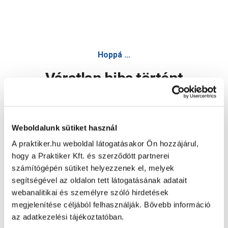
Hoppá ...
Váratlan hiba történt
Dolgozunk a hiba javításán. Egy kis türelmet kérünk.
Weboldalunk sütiket használ
A praktiker.hu weboldal látogatásakor Ön hozzájárul,
Oldal újratöltése
hogy a Praktiker Kft. és szerződött partnerei
számítógépén sütiket helyezzenek el, melyek
segítségével az oldalon tett látogatásának adatait
webanalitikai és személyre szóló hirdetések
megjelenítése céljából felhasználják. Bővebb információ
az adatkezelési tájékoztatóban.