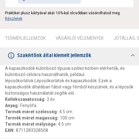
Praktiker plusz kártyával akár 10%-kal olcsóbban vásárolhatod meg.
Részletek
TERMÉKJELLEMZŐK
VÁSÁRLÓI VÉLEMÉNYEK
JÓTÁLLÁS,
Szakértőnk által kiemelt jellemzők
A kapaszkodók különböző típusai széles körben elérhetők, és
különböző célokra használhatók, például
lépcsőkorlátok.Lépcsőkorlátok és kapaszkodók: Ezek a
kapaszkodók általában fából vagy fémből készülnek, és a lépcsők
biztonságos használatát segítik elő.
Kellékszavatosság
:
2 év
Anyag
:
Fenyőfa
Termék méret szélesség
:
4.5 cm
Termék méret magasság
:
100 cm
Termék méret mélysége
:
4.5 cm
EAN
:
8711283328508