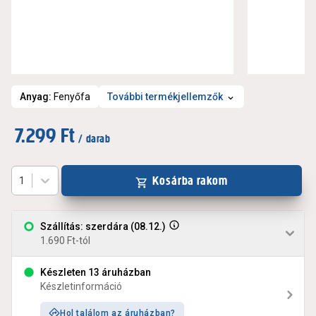
Anyag
:
Fenyőfa
További termékjellemzők
7.299 Ft
/ darab
Kosárba rakom
1
Szállítás: szerdára (08.12.)
1.690 Ft-tól
Készleten 13 áruházban
Készletinformáció
Hol találom az áruházban?