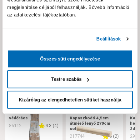
Hibát találtál az oldalon vagy a termék leírásában?
megjelenítése céljából felhasználják. Bővebb információ
Kérjük jelezd nekünk!
az adatkezelési tájékoztatóban.
Neked ajánljuk!
Beállítások
Összes süti engedélyezése
Testre szabás
Kizárólag az elengedhetetlen sütiket használja
védőrács
Kapaszkodó 4,5cm
Kapa
átmérő fenyő 270cm
helsi
4.3
(
4
)
86112
solide
2db
5
(
2
)
217744
293