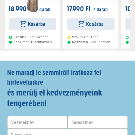
18.990 Ft
17.990 Ft
10.
/ darab
/ darab
Kosárba
Kosárba
Szállítás:
3 munkanap
Szállítás:
2-3 hét
Szá
Készleten 13 áruházban
Készleten 13 áruházban
Ké
Ne maradj le semmiről! Iratkozz fel
hírlevelünkre
és merülj el kedvezményeink
tengerében!