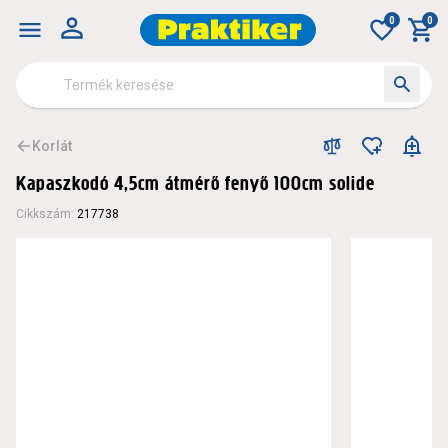
0
0
Korlát
Kapaszkodó 4,5cm átmérő fenyő 100cm solide
Cikkszám
:
217738