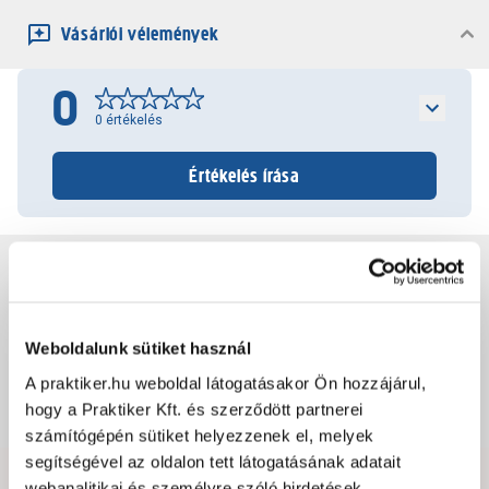
Vásárlói vélemények
0
0
értékelés
Értékelés írása
Jótállás, szavatosság
Csomagolási és súly információk
Weboldalunk sütiket használ
A praktiker.hu weboldal látogatásakor Ön hozzájárul,
hogy a Praktiker Kft. és szerződött partnerei
Dokumentumok, felelős személy
számítógépén sütiket helyezzenek el, melyek
segítségével az oldalon tett látogatásának adatait
webanalitikai és személyre szóló hirdetések