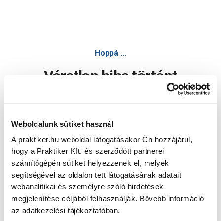
Hoppá ...
Váratlan hiba történt
Dolgozunk a hiba javításán. Egy kis türelmet kérünk.
Weboldalunk sütiket használ
A praktiker.hu weboldal látogatásakor Ön hozzájárul,
Oldal újratöltése
hogy a Praktiker Kft. és szerződött partnerei
számítógépén sütiket helyezzenek el, melyek
segítségével az oldalon tett látogatásának adatait
webanalitikai és személyre szóló hirdetések
megjelenítése céljából felhasználják. Bővebb információ
az adatkezelési tájékoztatóban.