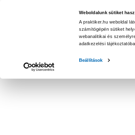
Weboldalunk sütiket hasz
A praktiker.hu weboldal lá
számítógépén sütiket helye
webanalitikai és személyre
adatkezelési tájékoztatób
Beállítások