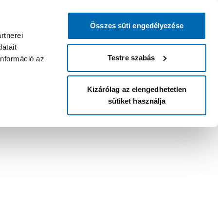
Összes süti engedélyezése
rtnerei
atait
Testre szabás
információ az
Kizárólag az elengedhetetlen
sütiket használja