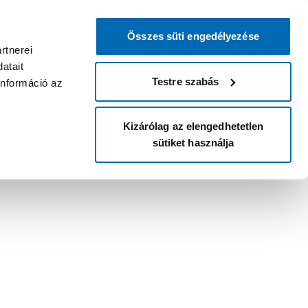
Összes süti engedélyezése
rtnerei
atait
Testre szabás
információ az
Kizárólag az elengedhetetlen
sütiket használja