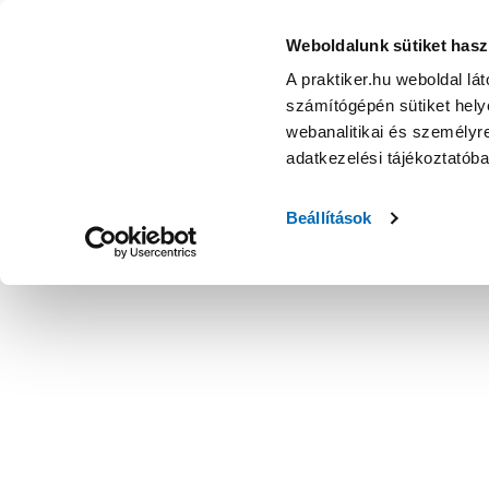
Weboldalunk sütiket hasz
A praktiker.hu weboldal lá
számítógépén sütiket helye
webanalitikai és személyre
adatkezelési tájékoztatób
Beállítások