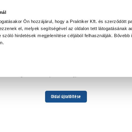
nál
togatásakor Ön hozzájárul, hogy a Praktiker Kft. és szerződött pa
zzenek el, melyek segítségével az oldalon tett látogatásának ad
 szóló hirdetések megjelenítése céljából felhasználják. Bővebb 
Hoppá ...
an.
Váratlan hiba történt
Dolgozunk a hiba javításán. Egy kis türelmet kérünk.
Oldal újratöltése