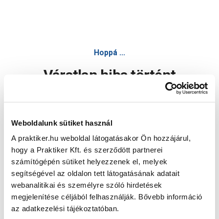
Hoppá ...
Váratlan hiba történt
Dolgozunk a hiba javításán. Egy kis türelmet kérünk.
Weboldalunk sütiket használ
A praktiker.hu weboldal látogatásakor Ön hozzájárul,
Oldal újratöltése
hogy a Praktiker Kft. és szerződött partnerei
számítógépén sütiket helyezzenek el, melyek
segítségével az oldalon tett látogatásának adatait
webanalitikai és személyre szóló hirdetések
megjelenítése céljából felhasználják. Bővebb információ
az adatkezelési tájékoztatóban.