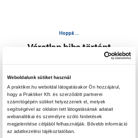
Hoppá ...
Váratlan hiba történt
Dolgozunk a hiba javításán. Egy kis türelmet kérünk.
Weboldalunk sütiket használ
A praktiker.hu weboldal látogatásakor Ön hozzájárul,
Oldal újratöltése
hogy a Praktiker Kft. és szerződött partnerei
számítógépén sütiket helyezzenek el, melyek
segítségével az oldalon tett látogatásának adatait
webanalitikai és személyre szóló hirdetések
megjelenítése céljából felhasználják. Bővebb információ
az adatkezelési tájékoztatóban.